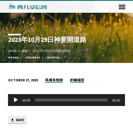
2023年10月29日神要開道路
Home
講道
2023年10月29日神要開道路
BOOKS
SPEAKERS
MONTHS
吳偉良牧師
約翰福音
OCTOBER 27, 2023
2023
年
Audio
10
00:00
00:00
Player
月
29
SAVE
日
神