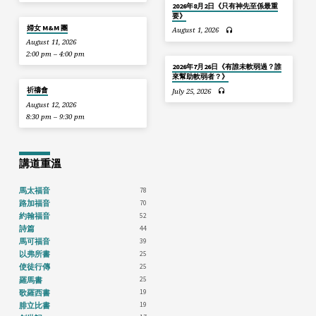
2026年8月2日《只有神先至係最重
要》
婦女 M&M 團
August 1, 2026
August 11, 2026
2:00 pm – 4:00 pm
2026年7月26日《有誰未軟弱過？誰
來幫助軟弱者？》
祈禱會
July 25, 2026
August 12, 2026
8:30 pm – 9:30 pm
講道重溫
78
馬太福音
70
路加福音
52
約翰福音
44
詩篇
39
馬可福音
25
以弗所書
25
使徒行傳
25
羅馬書
19
歌羅西書
19
腓立比書