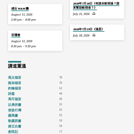
2026年7月26日《有誰未軟弱過？誰
來幫助軟弱者？》
婦女 M&M 團
July 25, 2026
August 11, 2026
2:00 pm – 4:00 pm
2026年7月19日《溫柔》
祈禱會
July 18, 2026
August 12, 2026
8:30 pm – 9:30 pm
講道重溫
78
馬太福音
70
路加福音
52
約翰福音
44
詩篇
39
馬可福音
25
以弗所書
25
使徒行傳
25
羅馬書
19
歌羅西書
19
腓立比書
17
創世記