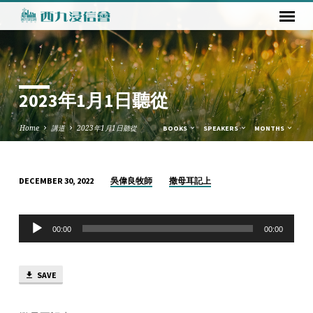
2023年1月1日聽從
Home
講道
2023年1月1日聽從
BOOKS
SPEAKERS
MONTHS
吳偉良牧師
撒母耳記上
DECEMBER 30, 2022
2023
年
Audio
1
00:00
00:00
Player
月
1
SAVE
日
聽