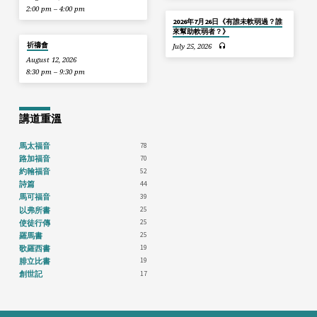
2:00 pm – 4:00 pm
2026年7月26日《有誰未軟弱過？誰
來幫助軟弱者？》
祈禱會
July 25, 2026
August 12, 2026
8:30 pm – 9:30 pm
講道重溫
78
馬太福音
70
路加福音
52
約翰福音
44
詩篇
39
馬可福音
25
以弗所書
25
使徒行傳
25
羅馬書
19
歌羅西書
19
腓立比書
17
創世記