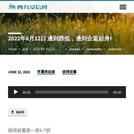
2022年6月12日 邊到跌低，邊到企返起身!
Home
講道
2022年6月12日…
BOOKS
SPEAKERS
MONTHS
李麗美姑娘
彼得前書
JUNE 12, 2022
2022
年
Audio
6
00:00
00:00
Player
月
12
SAVE
日
邊
到
彼得前書第一章6-7節