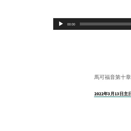
2022
年
Audio
00:00
Player
3
月
13
日
馬可福音第十章1
天
2022年3月13日
與
地