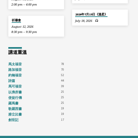
2:00 pm – 4:00 pm
2026年7月19日《溫柔》
祈禱會
July 18, 2026
August 12, 2026
8:30 pm – 9:30 pm
講道重溫
78
馬太福音
70
路加福音
52
約翰福音
44
詩篇
39
馬可福音
25
以弗所書
25
使徒行傳
25
羅馬書
19
歌羅西書
19
腓立比書
17
創世記