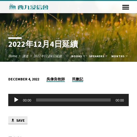
2022年12月4日延續
Home
講道
2022年12月4日延續
BOOKS
SPEAKERS
MONTHS
吳偉良牧師
民數記
DECEMBER 4, 2022
2022
年
Audio
12
00:00
00:00
Player
月
4
SAVE
日
延