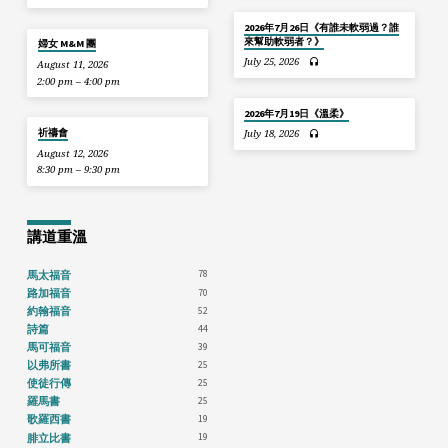
2026年7月26日《有誰未軟弱過？誰
來幫助軟弱者？》
婦女 M&M 團
July 25, 2026
August 11, 2026
2:00 pm – 4:00 pm
2026年7月19日《溫柔》
祈禱會
July 18, 2026
August 12, 2026
8:30 pm – 9:30 pm
講道重溫
78
馬太福音
70
路加福音
52
約翰福音
44
詩篇
39
馬可福音
25
以弗所書
25
使徒行傳
25
羅馬書
19
歌羅西書
19
腓立比書