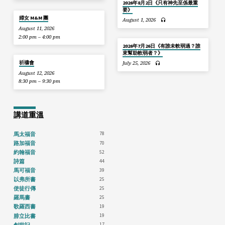
2026年8月2日《只有神先至係最重
要》
婦女 M&M 團
August 1, 2026
August 11, 2026
2:00 pm – 4:00 pm
2026年7月26日《有誰未軟弱過？誰
來幫助軟弱者？》
祈禱會
July 25, 2026
August 12, 2026
8:30 pm – 9:30 pm
講道重溫
78
馬太福音
70
路加福音
52
約翰福音
44
詩篇
39
馬可福音
25
以弗所書
25
使徒行傳
25
羅馬書
19
歌羅西書
19
腓立比書
17
創世記