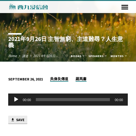
2021年9月26日 主智無窮、主道難尋？人生意
義
Home
講道
2021年9月26日…
BOOKS
SPEAKERS
MONTHS
吳偉良傳道
羅馬書
SEPTEMBER 26, 2021
2021
年
Audio
9
00:00
00:00
Player
月
26
SAVE
日
主