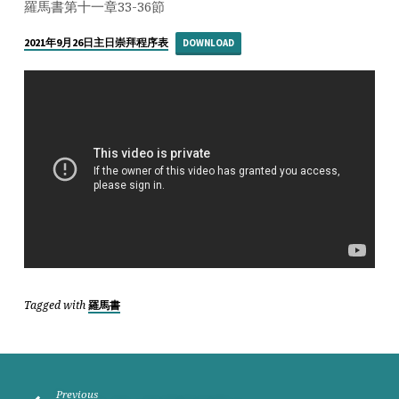
智
羅馬書第十一章33-36節
無
窮、
2021年9月26日主日崇拜程序表
DOWNLOAD
主
道
難
尋？
人
生
意
義
Tagged with
羅馬書
Previous