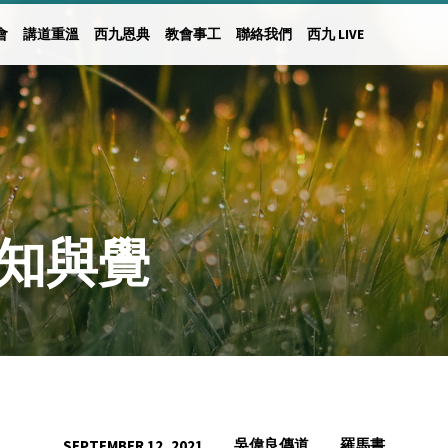
會
講道重溫
西九恩典
教會事工
聯絡我們
西九 LIVE
日 知與覺
吳偉良傳道
羅馬書
SEPTEMBER 12, 2021