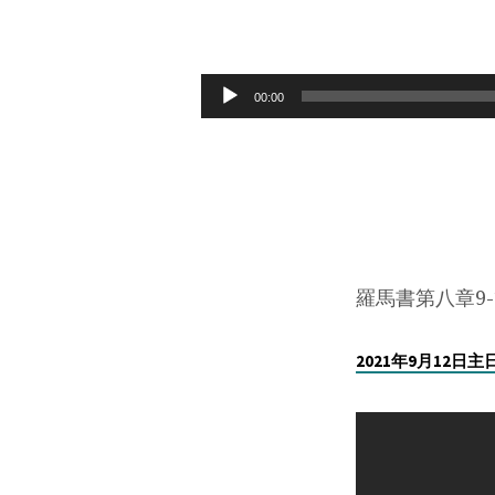
2021
年
Audio
00:00
Player
9
月
12
日
羅馬書第八章9-
知
2021年9月12日
與
覺