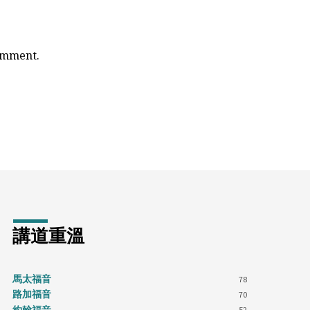
comment.
講道重溫
馬太福音
78
路加福音
70
52