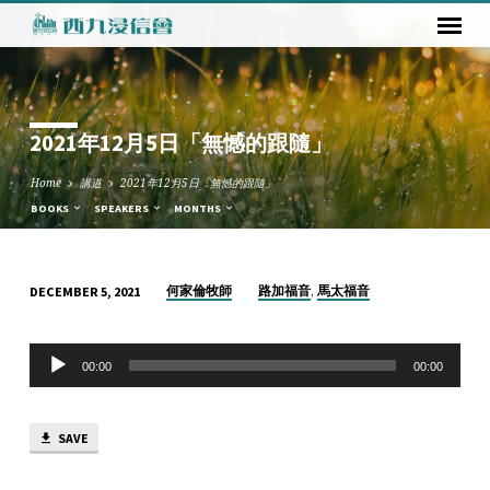
2021年12月5日「無憾的跟隨」
Home
講道
2021年12月5日「無憾的跟隨」
BOOKS
SPEAKERS
MONTHS
,
何家倫牧師
路加福音
馬太福音
DECEMBER 5, 2021
2021
年
Audio
12
00:00
00:00
Player
月
5
SAVE
日
「無