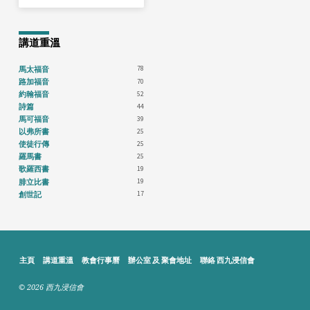
講道重溫
78
馬太福音
70
路加福音
52
約翰福音
44
詩篇
39
馬可福音
25
以弗所書
25
使徒行傳
25
羅馬書
19
歌羅西書
19
腓立比書
17
創世記
主頁
講道重溫
教會行事曆
辦公室 及 聚會地址
聯絡 西九浸信會
© 2026 西九浸信會