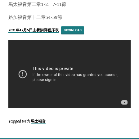
憾
馬太福音第二章1-2、7-11節
的
跟
路加福音第十二章54-59節
隨」
2021年12月5日主餐崇拜程序表
DOWNLOAD
Tagged with
馬太福音