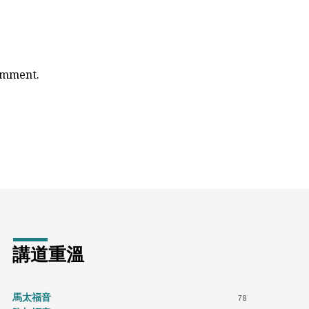
comment.
講道重溫
馬太福音
78