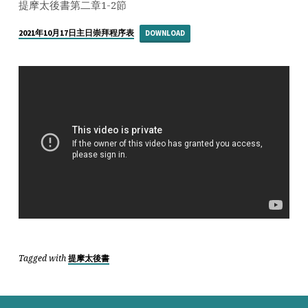
能
提摩太後書第二章1-2節
教
導
2021年10月17日主日崇拜程序表
DOWNLOAD
那
既
忠
心
又
能
教
導
別
人
的
人？
Tagged with
提摩太後書