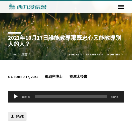
2021年10月17日誰能教導那既忠心又能教導別
人的人？
Home
講道
…
BOOKS
SPEAKERS
MONTHS
鄧紹光博士
提摩太後書
OCTOBER 17, 2021
2021
年
Audio
10
00:00
00:00
Player
月
17
SAVE
日
誰