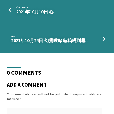
Previous
2021年10月10日 心
Next
2021年10月24日 幻覺嚟啫嚇我唔到嘅！
0 COMMENTS
ADD A COMMENT
Your email address will not be published.
Required fields are
marked
*