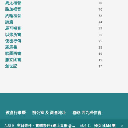
馬太福音
78
路加福音
70
約翰福音
52
詩篇
44
馬可福音
39
以弗所書
25
使徒行傳
25
羅馬書
25
歌羅西書
19
腓立比書
19
創世記
17
教會行事曆
辦公室 及 聚會地址
聯絡 西九浸信會
AUG 9
主日崇拜 – 實體崇拜+網上直播 @…
AUG 11
婦女 M&M 團