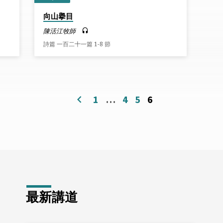
向山擧目
陳活江牧師
詩篇 一百二十一篇 1-8 節
1
…
4
5
6
最新講道