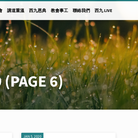
會
講道重溫
西九恩典
教會事工
聯絡我們
西九 LIVE
0
(PAGE 6)
JAN 5, 2020