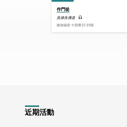
講
作門徒
道
吳偉良傳道
路加福音 十四章25-33節
FROM
2020
(PAGE
6)
近期活動