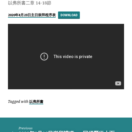
拜
以弗所書二章 14-18節
講
道
2020年8月23日主日崇拜程序表
DOWNLOAD
_
打
破
這
牆
‧
共
建
新
人
Tagged with
以弗所書
Previous