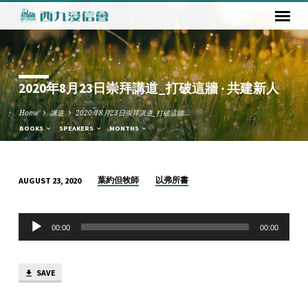
2020年8月23日崇拜講道_打破這牆 ‧ 共建新人
Home
講道
2020年8月23日崇拜講道_打破這牆…
BOOKS
SPEAKERS
MONTHS
葉約但牧師
以弗所書
AUGUST 23, 2020
2020
年
Audio
8
00:00
00:00
Player
月
23
SAVE
日
崇