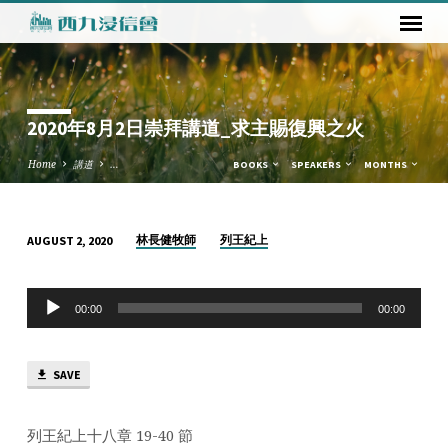
2020年8月2日崇拜講道_求主賜復興之火
Home
講道
…
BOOKS
SPEAKERS
MONTHS
林長健牧師
列王紀上
AUGUST 2, 2020
2020
年
Audio
8
00:00
00:00
Player
月
2
SAVE
日
崇
拜
列王紀上十八章 19-40 節