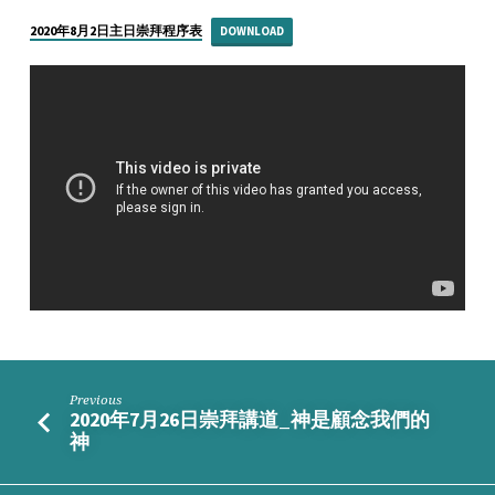
講
道
2020年8月2日主日崇拜程序表
DOWNLOAD
_
求
主
賜
復
興
之
火
Previous
2020年7月26日崇拜講道_神是顧念我們的
神