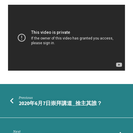
講
道
_
分
別
為
聖
的
傳
統
Previous
2020年6月7日崇拜講道_捨主其誰？
Next