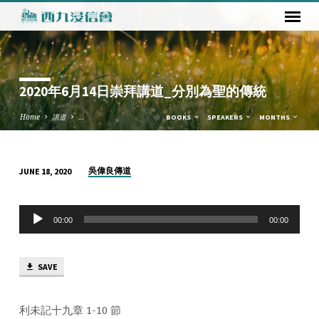
2020年6月14日崇拜講道_分別為聖的傳統
Home
講道
…
BOOKS
SPEAKERS
MONTHS
吳偉良傳道
JUNE 18, 2020
2020
年
Audio
6
00:00
00:00
Player
月
14
SAVE
日
崇
拜
利未記十九章 1-10 節