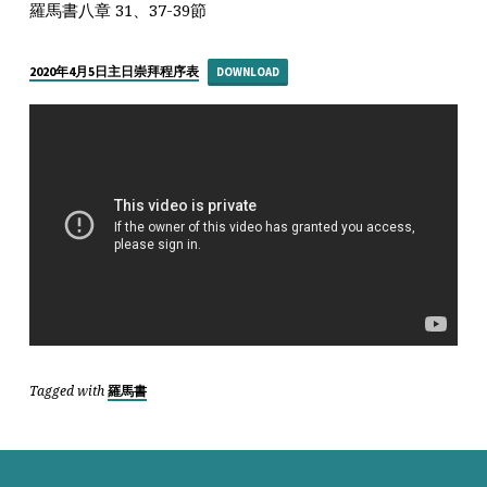
拜
羅馬書八章 31、37-39節
講
道
2020年4月5日主日崇拜程序表
DOWNLOAD
_
得
勝
有
餘
Tagged with
羅馬書