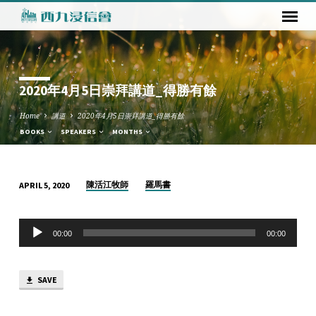
2020年4月5日崇拜講道_得勝有餘
Home
講道
2020年4月5日崇拜講道_得勝有餘
BOOKS
SPEAKERS
MONTHS
陳活江牧師
羅馬書
APRIL 5, 2020
2020
年
Audio
4
00:00
00:00
Player
月
5
SAVE
日
崇