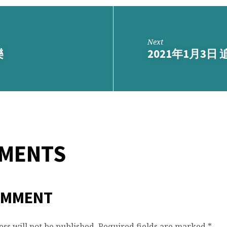
Next
樂
2021年1月3日
MMENTS
OMMENT
ss will not be published.
Required fields are marked
*