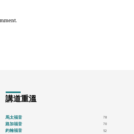
comment.
講道重溫
馬太福音
78
路加福音
70
約翰福音
52