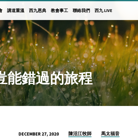
會
講道重溫
西九恩典
教會事工
聯絡我們
西九 LIVE
日 豈能錯過的旅程
陳活江牧師
馬太福音
DECEMBER 27, 2020