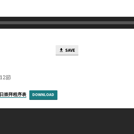
SAVE
12節
日主日崇拜程序表
DOWNLOAD