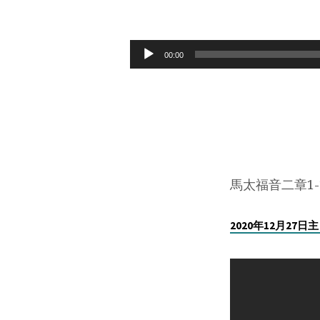
2020
年
Audio
00:00
Player
12
月
27
日
馬太福音二章1-
豈
2020年12月27
能
錯