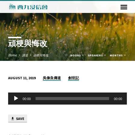
頑梗與悔改
Home
講道
頑梗與悔改
BOOKS
SPEAKERS
MONTHS
吳偉良傳道
創世記
AUGUST 11, 2019
頑
梗
Audio
與
00:00
00:00
Player
悔
改
SAVE