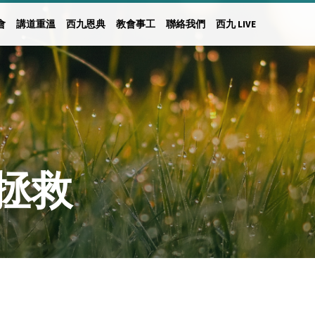
會
講道重溫
西九恩典
教會事工
聯絡我們
西九 LIVE
拯救