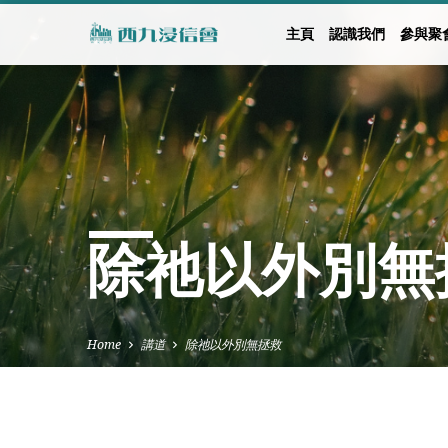
主頁
認識我們
參與聚
除祂以外別無
Home
講道
除祂以外別無拯救