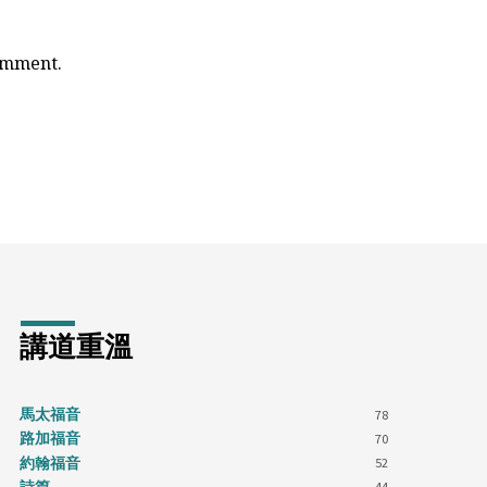
comment.
講道重溫
馬太福音
78
路加福音
70
約翰福音
52
44