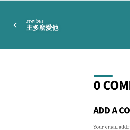
Previous
主多麼愛他
0 CO
ADD A C
Your email addre