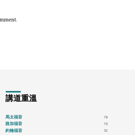
comment.
講道重溫
馬太福音
78
路加福音
70
約翰福音
52