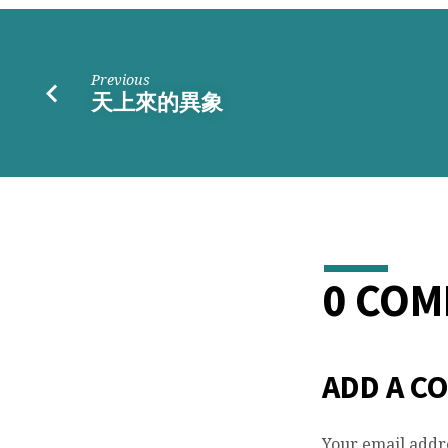
Previous
天上來的異象
0 CO
ADD A C
Your email addre