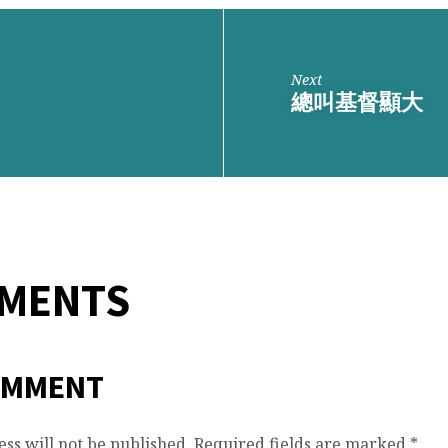
Next
總叫基督顯大
MMENTS
OMMENT
ss will not be published.
Required fields are marked
*