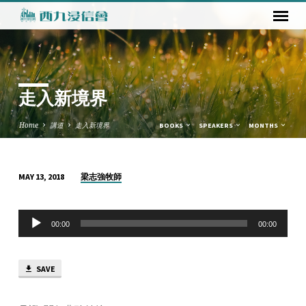
走入新境界
Home
講道
走入新境界
BOOKS
SPEAKERS
MONTHS
梁志強牧師
MAY 13, 2018
走
入
Audio
新
00:00
00:00
Player
境
界
SAVE