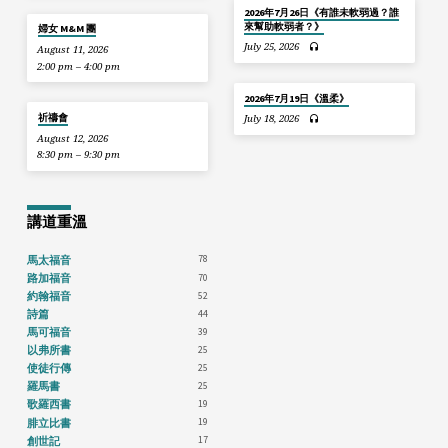
2026年7月26日《有誰未軟弱過？誰
來幫助軟弱者？》
婦女 M&M 團
July 25, 2026
August 11, 2026
2:00 pm – 4:00 pm
2026年7月19日《溫柔》
祈禱會
July 18, 2026
August 12, 2026
8:30 pm – 9:30 pm
講道重溫
78
馬太福音
70
路加福音
52
約翰福音
44
詩篇
39
馬可福音
25
以弗所書
25
使徒行傳
25
羅馬書
19
歌羅西書
19
腓立比書
17
創世記