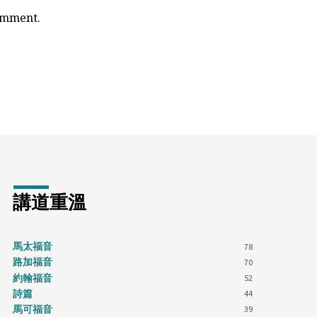
comment.
講道重溫
馬太福音
78
路加福音
70
約翰福音
52
詩篇
44
馬可福音
39