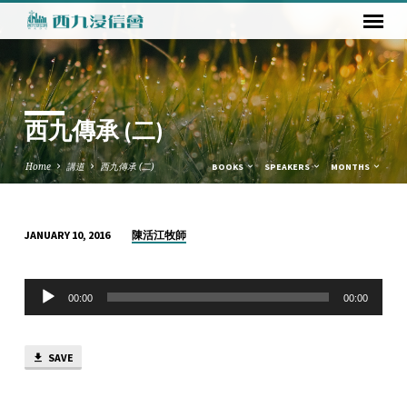
西九傳承 (二)
Home
講道
西九傳承 (二)
BOOKS
SPEAKERS
MONTHS
陳活江牧師
JANUARY 10, 2016
西
九
Audio
傳
00:00
00:00
Player
承
(二)
SAVE