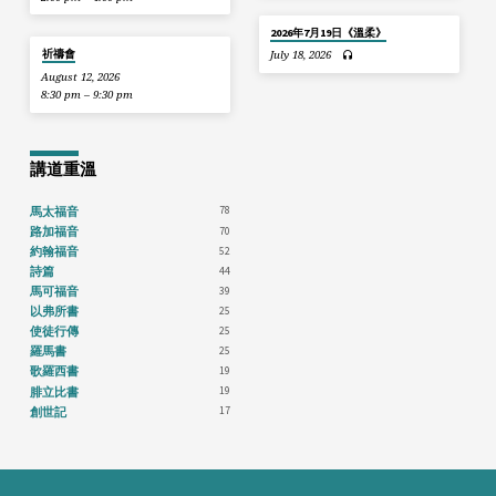
2026年7月19日《溫柔》
祈禱會
July 18, 2026
August 12, 2026
8:30 pm – 9:30 pm
講道重溫
78
馬太福音
70
路加福音
52
約翰福音
44
詩篇
39
馬可福音
25
以弗所書
25
使徒行傳
25
羅馬書
19
歌羅西書
19
腓立比書
17
創世記