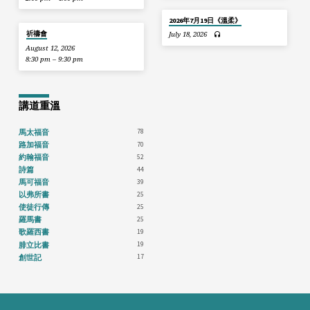
2026年7月19日《溫柔》
祈禱會
July 18, 2026
August 12, 2026
8:30 pm – 9:30 pm
講道重溫
78
馬太福音
70
路加福音
52
約翰福音
44
詩篇
39
馬可福音
25
以弗所書
25
使徒行傳
25
羅馬書
19
歌羅西書
19
腓立比書
17
創世記