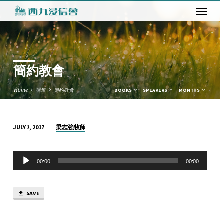
簡約教會
Home
講道
簡約教會
BOOKS
SPEAKERS
MONTHS
梁志強牧師
JULY 2, 2017
簡
約
Audio
教
00:00
00:00
Player
會
SAVE