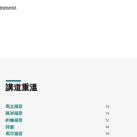
comment.
講道重溫
馬太福音
78
路加福音
70
約翰福音
52
詩篇
44
馬可福音
39