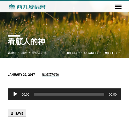
看顧人的神
Home
講道
看顧人的神
BOOKS
SPEAKERS
MONTHS
葉淑文牧師
JANUARY 22, 2017
看
顧
Audio
人
00:00
00:00
Player
的
神
SAVE