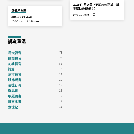
2026年7月26日《有誰未軟弱過？誰
來幫助軟弱者？》
長者摩西團
July 25, 2026
August 14, 2026
10:30 am – 11:30 am
講道重溫
78
馬太福音
70
路加福音
52
約翰福音
44
詩篇
39
馬可福音
25
以弗所書
25
使徒行傳
25
羅馬書
19
歌羅西書
19
腓立比書
17
創世記