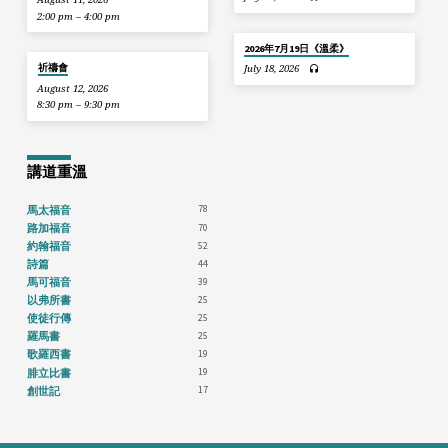
2:00 pm – 4:00 pm
2026年7月19日《溫柔》
祈禱會
July 18, 2026
August 12, 2026
8:30 pm – 9:30 pm
講道重溫
78
馬太福音
70
路加福音
52
約翰福音
44
詩篇
39
馬可福音
25
以弗所書
25
使徒行傳
25
羅馬書
19
歌羅西書
19
腓立比書
17
創世記