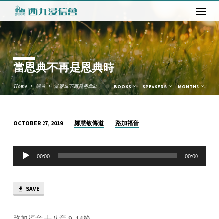
當恩典不再是恩典時
Home
講道
當恩典不再是恩典時
BOOKS
SPEAKERS
MONTHS
鄭慧敏傳道
路加福音
OCTOBER 27, 2019
當
恩
Audio
典
00:00
00:00
Player
不
再
SAVE
是
恩
典
路加福音 十八章 9-14節