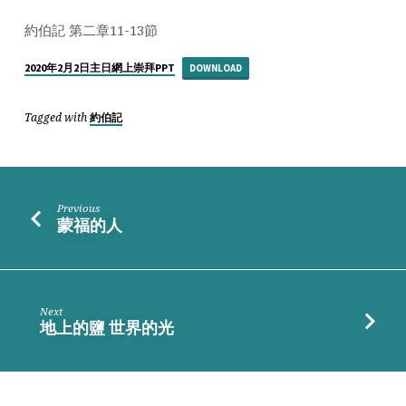
時
_
約伯記 第二章11-13節
震
2020年2月2日主日網上崇拜PPT
DOWNLOAD
驚
Tagged with
約伯記
Previous
蒙福的人
Next
地上的鹽 世界的光