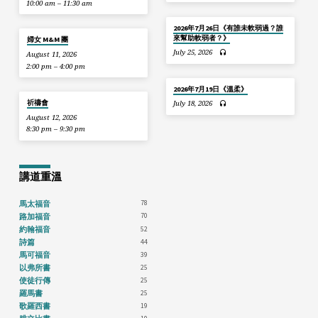
10:00 am – 11:30 am
2026年7月26日《有誰未軟弱過？誰
來幫助軟弱者？》
婦女 M&M 團
July 25, 2026
August 11, 2026
2:00 pm – 4:00 pm
2026年7月19日《溫柔》
祈禱會
July 18, 2026
August 12, 2026
8:30 pm – 9:30 pm
講道重溫
78
馬太福音
70
路加福音
52
約翰福音
44
詩篇
39
馬可福音
25
以弗所書
25
使徒行傳
25
羅馬書
19
歌羅西書