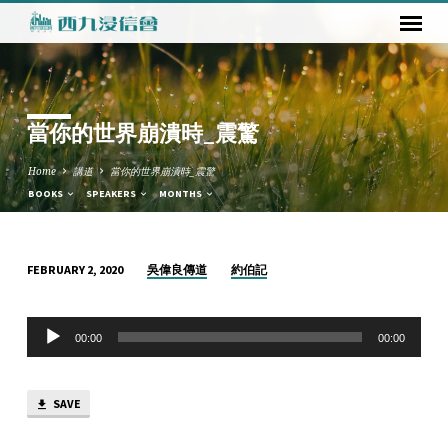
當你的世界崩潰時_震驚
Home
講道
當你的世界崩潰時_震驚
BOOKS
SPEAKERS
MONTHS
吳偉良傳道
約伯記
FEBRUARY 2, 2020
當
你
Audio
的
00:00
00:00
Player
世
界
SAVE
崩
潰