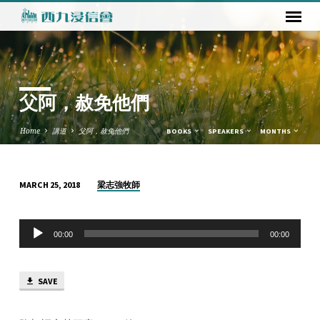
父阿，赦免他們
Home
講道
父阿，赦免他們
BOOKS
SPEAKERS
MONTHS
梁志強牧師
MARCH 25, 2018
父
阿，
Audio
赦
00:00
00:00
Player
免
他
SAVE
們