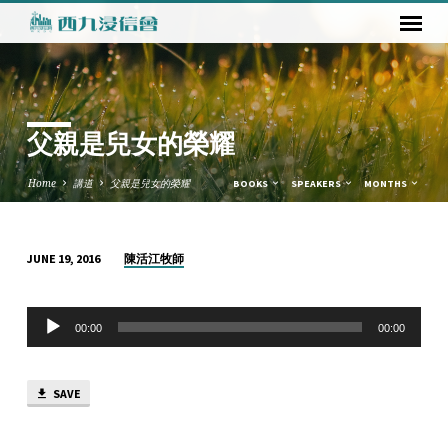
父親是兒女的榮耀
Home
講道
父親是兒女的榮耀
BOOKS
SPEAKERS
MONTHS
陳活江牧師
JUNE 19, 2016
父
親
Audio
是
00:00
00:00
Player
兒
女
SAVE
的
榮