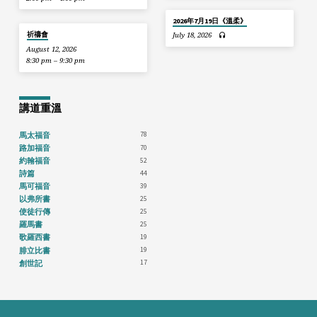
2026年7月19日《溫柔》
祈禱會
July 18, 2026
August 12, 2026
8:30 pm – 9:30 pm
講道重溫
78
馬太福音
70
路加福音
52
約翰福音
44
詩篇
39
馬可福音
25
以弗所書
25
使徒行傳
25
羅馬書
19
歌羅西書
19
腓立比書
17
創世記