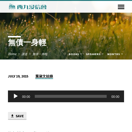
無債一身輕
Home
講道
無債一身輕
BOOKS
SPEAKERS
MONTHS
葉淑文姑娘
JULY 19, 2015
無
債
Audio
一
00:00
00:00
Player
身
輕
SAVE