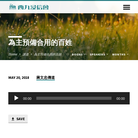
為主預備合用的百姓
Home
講道
為主預備合用的百姓
BOOKS
SPEAKERS
MONTHS
蔣文忠傳道
MAY 20, 2018
為
主
Audio
預
00:00
00:00
Player
備
合
SAVE
用
的
百