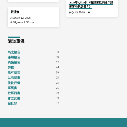
2026年7月26日《有誰未軟弱過？誰
來幫助軟弱者？》
祈禱會
July 25, 2026
August 12, 2026
8:30 pm – 9:30 pm
講道重溫
78
馬太福音
70
路加福音
52
約翰福音
44
詩篇
39
馬可福音
25
以弗所書
25
使徒行傳
25
羅馬書
19
歌羅西書
19
腓立比書
17
創世記