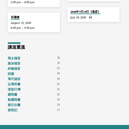
2:00 pm – 4:00 pm
2026年7月19日《溫柔》
祈禱會
July 18, 2026
August 12, 2026
8:30 pm – 9:30 pm
講道重溫
78
馬太福音
70
路加福音
52
約翰福音
44
詩篇
39
馬可福音
25
以弗所書
25
使徒行傳
25
羅馬書
19
歌羅西書
19
腓立比書
17
創世記