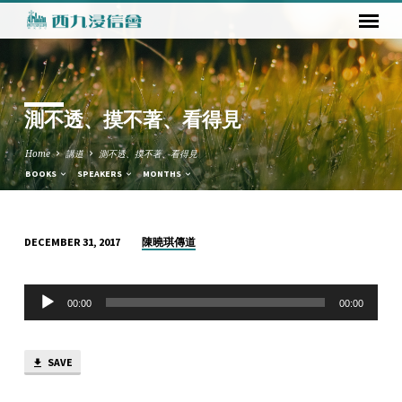
測不透、摸不著、看得見
Home
講道
測不透、摸不著、看得見
BOOKS
SPEAKERS
MONTHS
陳曉琪傳道
DECEMBER 31, 2017
測
不
Audio
透、
00:00
00:00
Player
摸
不
SAVE
著、
看