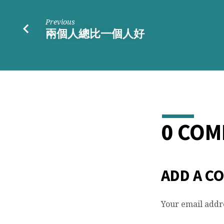
類
社
Previous
兩個人總比一個人好
會
張
牙
舞
0 CO
爪!
ADD A C
Your email addre