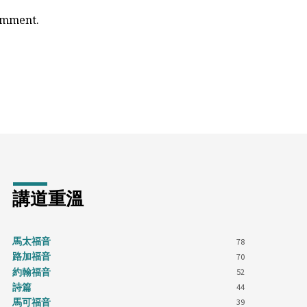
comment.
講道重溫
馬太福音
78
路加福音
70
約翰福音
52
詩篇
44
馬可福音
39