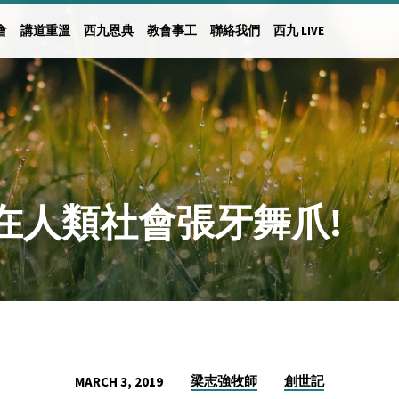
會
講道重溫
西九恩典
教會事工
聯絡我們
西九 LIVE
在人類社會張牙舞爪!
梁志強牧師
創世記
MARCH 3, 2019