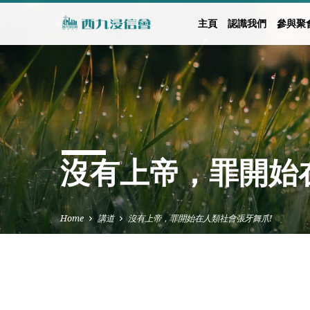
主頁
認識我們
參與聚
沒有上帝，罪開始
Home
講道
沒有上帝，罪開始在人類社會張牙舞爪!