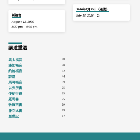
2026年7月19日《溫柔》
祈禱會
July 18, 2026
August 12, 2026
8:30 pm – 9:30 pm
講道重溫
78
馬太福音
70
路加福音
52
約翰福音
44
詩篇
39
馬可福音
25
以弗所書
25
使徒行傳
25
羅馬書
19
歌羅西書
19
腓立比書
17
創世記