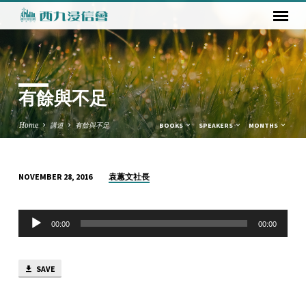
有餘與不足
Home
講道
有餘與不足
BOOKS
SPEAKERS
MONTHS
袁蕙文社長
NOVEMBER 28, 2016
有
餘
Audio
與
00:00
00:00
Player
不
足
SAVE