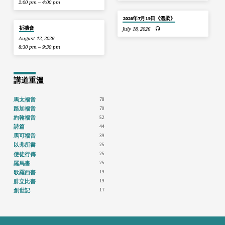
2:00 pm – 4:00 pm
2026年7月19日《溫柔》
祈禱會
July 18, 2026
August 12, 2026
8:30 pm – 9:30 pm
講道重溫
78
馬太福音
70
路加福音
52
約翰福音
44
詩篇
39
馬可福音
25
以弗所書
25
使徒行傳
25
羅馬書
19
歌羅西書
19
腓立比書
17
創世記