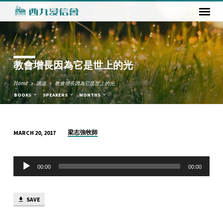
教會增長因為它是世上的光
Home
講道
教會增長因為它是世上的光
BOOKS
SPEAKERS
MONTHS
梁志強牧師
MARCH 20, 2017
教
會
Audio
增
00:00
00:00
Player
長
因
SAVE
為
它