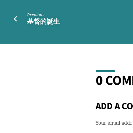
Previous
基督的誕生
0 CO
ADD A C
Your email addre