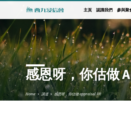
主頁
認識我們
參與聚
感恩呀，你估做 APP
Home
講道
感恩呀，你估做 appraisal 咩!