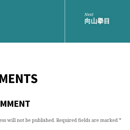
Next
向山擧目
MMENTS
OMMENT
ss will not be published.
Required fields are marked
*