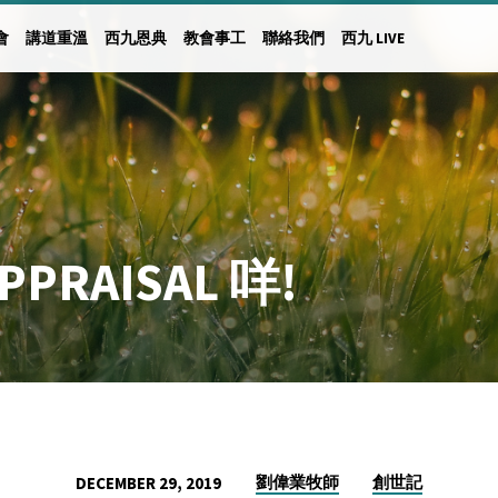
會
講道重溫
西九恩典
教會事工
聯絡我們
西九 LIVE
RAISAL 咩!
劉偉業牧師
創世記
DECEMBER 29, 2019