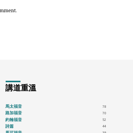
comment.
講道重溫
馬太福音
78
路加福音
70
約翰福音
52
詩篇
44
馬可福音
39