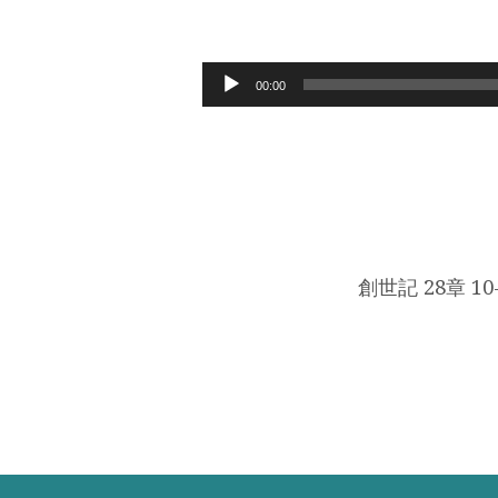
感
恩
Audio
00:00
Player
呀，
你
估
做
創世記 28章 10
APPRAISAL
咩!