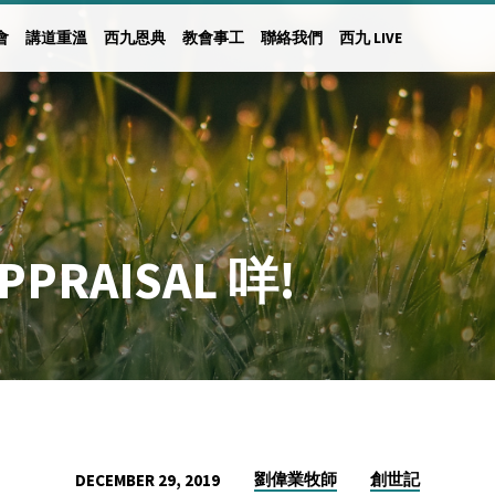
會
講道重溫
西九恩典
教會事工
聯絡我們
西九 LIVE
RAISAL 咩!
劉偉業牧師
創世記
DECEMBER 29, 2019