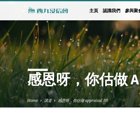
主頁
認識我們
參與聚
感恩呀，你估做 APP
Home
講道
感恩呀，你估做 appraisal 咩!