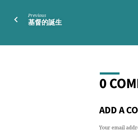
Previous
基督的誕生
0 CO
ADD A C
Your email addre