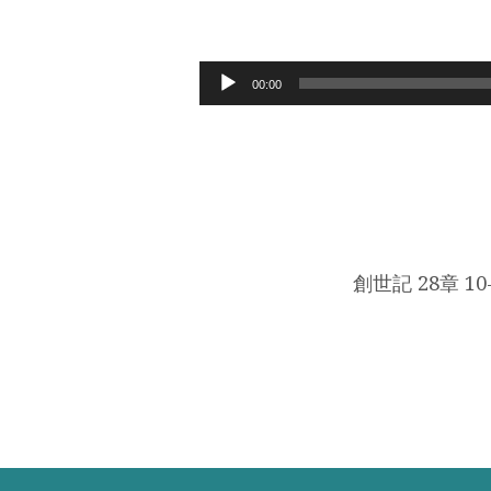
感
恩
Audio
00:00
Player
呀，
你
估
做
創世記 28章 10
APPRAISAL
咩!