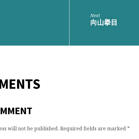
Next
向山擧目
MMENTS
OMMENT
ss will not be published.
Required fields are marked
*