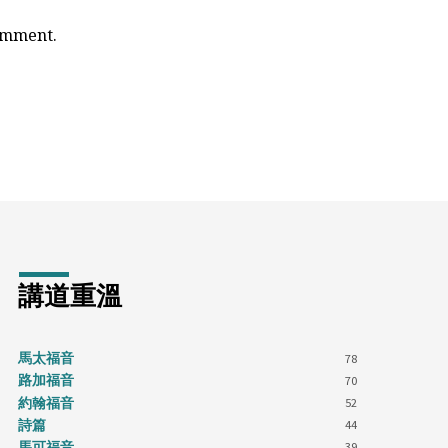
comment.
講道重溫
馬太福音
78
路加福音
70
約翰福音
52
詩篇
44
馬可福音
39