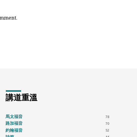
comment.
講道重溫
馬太福音
78
路加福音
70
約翰福音
52
44