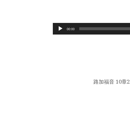
愛
是
Audio
00:00
Player
憐
憫
人
路加福音 10章2