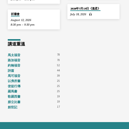
2026年7月19日《溫柔》
祈禱會
July 18, 2026
August 12, 2026
8:30 pm – 9:30 pm
講道重溫
78
馬太福音
70
路加福音
52
約翰福音
44
詩篇
39
馬可福音
25
以弗所書
25
使徒行傳
25
羅馬書
19
歌羅西書
19
腓立比書
17
創世記