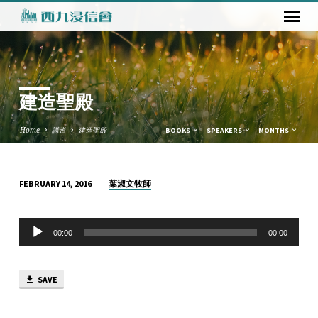
建造聖殿
Home
講道
建造聖殿
BOOKS
SPEAKERS
MONTHS
葉淑文牧師
FEBRUARY 14, 2016
建
造
Audio
聖
00:00
00:00
Player
殿
SAVE