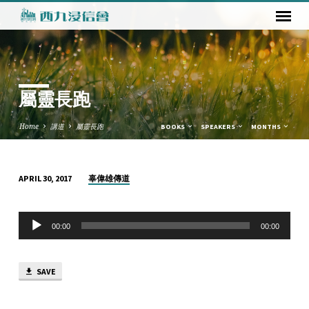
屬靈長跑
Home
講道
屬靈長跑
BOOKS
SPEAKERS
MONTHS
辜偉雄傳道
APRIL 30, 2017
屬
靈
Audio
長
00:00
00:00
Player
跑
SAVE