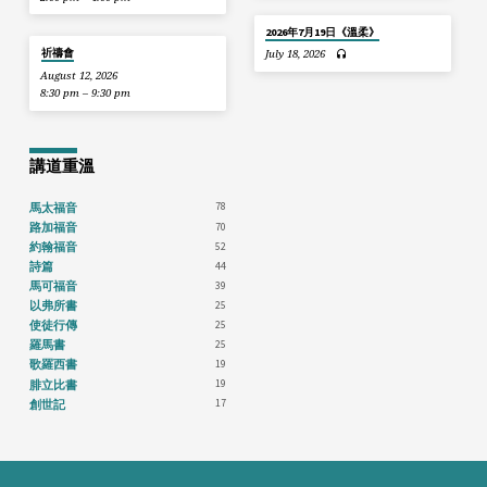
2026年7月19日《溫柔》
祈禱會
July 18, 2026
August 12, 2026
8:30 pm – 9:30 pm
講道重溫
78
馬太福音
70
路加福音
52
約翰福音
44
詩篇
39
馬可福音
25
以弗所書
25
使徒行傳
25
羅馬書
19
歌羅西書
19
腓立比書
17
創世記