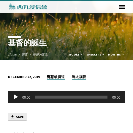
基督的誕生
Home
講道
基督的誕生
BOOKS
SPEAKERS
MONTHS
鄭慧敏傳道
馬太福音
DECEMBER 22, 2019
基
督
Audio
的
00:00
00:00
Player
誕
生
SAVE