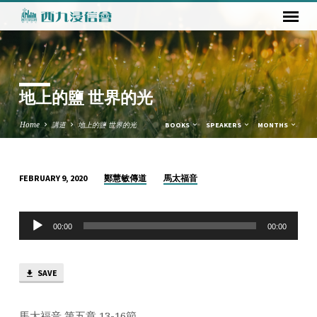
地上的鹽 世界的光
Home
講道
地上的鹽 世界的光
BOOKS
SPEAKERS
MONTHS
鄭慧敏傳道
馬太福音
FEBRUARY 9, 2020
地
上
Audio
的
00:00
00:00
Player
鹽
世
SAVE
界
的
光
馬太福音 第五章 13-16節