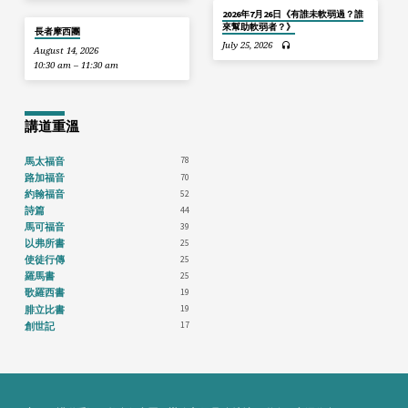
2026年7月26日《有誰未軟弱過？誰
來幫助軟弱者？》
長者摩西團
July 25, 2026
August 14, 2026
10:30 am – 11:30 am
講道重溫
78
馬太福音
70
路加福音
52
約翰福音
44
詩篇
39
馬可福音
25
以弗所書
25
使徒行傳
25
羅馬書
19
歌羅西書
19
腓立比書
17
創世記