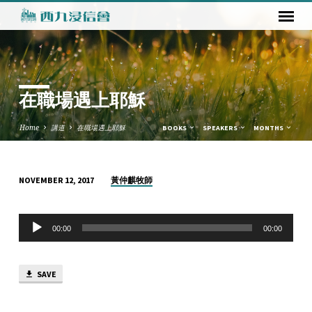
在職場遇上耶穌
Home
講道
在職場遇上耶穌
BOOKS
SPEAKERS
MONTHS
黃仲麒牧師
NOVEMBER 12, 2017
在
職
Audio
場
00:00
00:00
Player
遇
上
SAVE
耶
穌