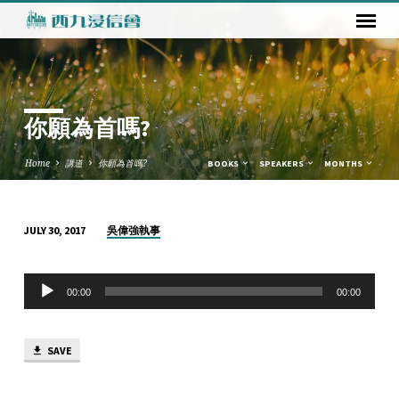
你願為首嗎?
Home
講道
你願為首嗎?
BOOKS
SPEAKERS
MONTHS
吳偉強執事
JULY 30, 2017
你
願
Audio
為
00:00
00:00
Player
首
嗎?
SAVE