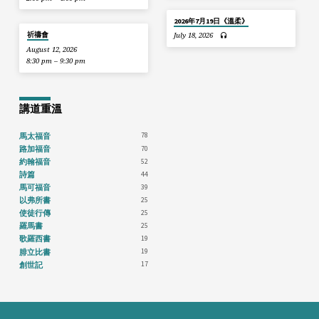
2026年7月19日《溫柔》
祈禱會
July 18, 2026
August 12, 2026
8:30 pm – 9:30 pm
講道重溫
78
馬太福音
70
路加福音
52
約翰福音
44
詩篇
39
馬可福音
25
以弗所書
25
使徒行傳
25
羅馬書
19
歌羅西書
19
腓立比書
17
創世記