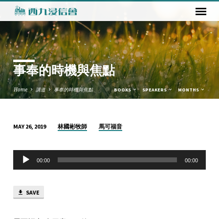
事奉的時機與焦點
Home
講道
事奉的時機與焦點
BOOKS
SPEAKERS
MONTHS
林國彬牧師
馬可福音
MAY 26, 2019
事
奉
Audio
的
00:00
00:00
Player
時
機
SAVE
與
焦