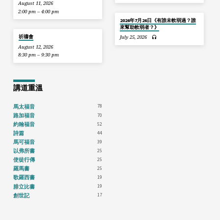
August 11, 2026
2:00 pm – 4:00 pm
2026年7月26日《有誰未軟弱過？誰
來幫助軟弱者？》
祈禱會
July 25, 2026
August 12, 2026
8:30 pm – 9:30 pm
講道重溫
78
馬太福音
70
路加福音
52
約翰福音
44
詩篇
39
馬可福音
25
以弗所書
25
使徒行傳
25
羅馬書
19
歌羅西書
19
腓立比書
17
創世記