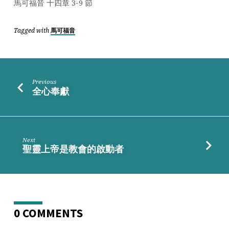
點
馬可福音 十四章 3-9 節
Tagged with
馬可福音
Previous
全心奉獻
Next
聖靈上帝是教會的啟動者
0 COMMENTS