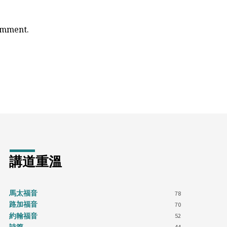
comment.
講道重溫
馬太福音
78
路加福音
70
約翰福音
52
44