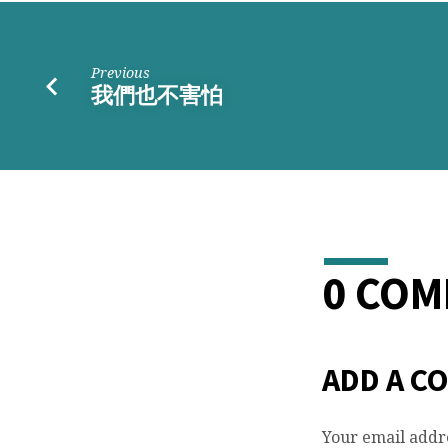
Previous
我們也不害怕
0 CO
ADD A C
Your email addre