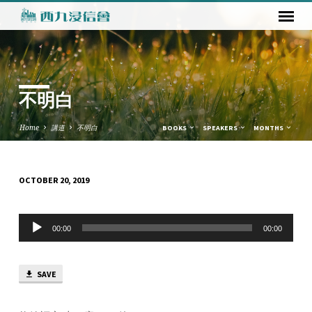
不明白
Home
講道
不明白
BOOKS
SPEAKERS
MONTHS
OCTOBER 20, 2019
不
明
Audio
白
00:00
00:00
Player
SAVE