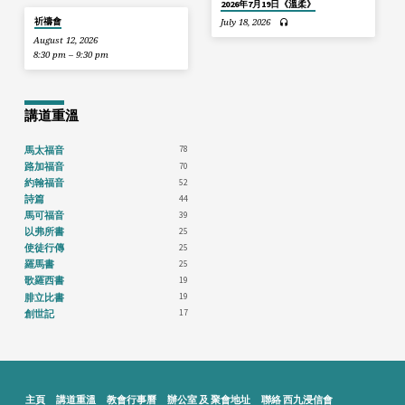
2026年7月19日《溫柔》
祈禱會
July 18, 2026
August 12, 2026
8:30 pm – 9:30 pm
講道重溫
78
馬太福音
70
路加福音
52
約翰福音
44
詩篇
39
馬可福音
25
以弗所書
25
使徒行傳
25
羅馬書
19
歌羅西書
19
腓立比書
17
創世記
主頁
講道重溫
教會行事曆
辦公室 及 聚會地址
聯絡 西九浸信會