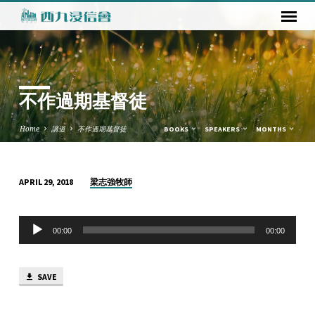
不作過期基督徒
Home
講道
不作過期基督徒
BOOKS
SPEAKERS
MONTHS
梁志強牧師
APRIL 29, 2018
不
作
Audio
過
00:00
00:00
Player
期
基
SAVE
督
徒