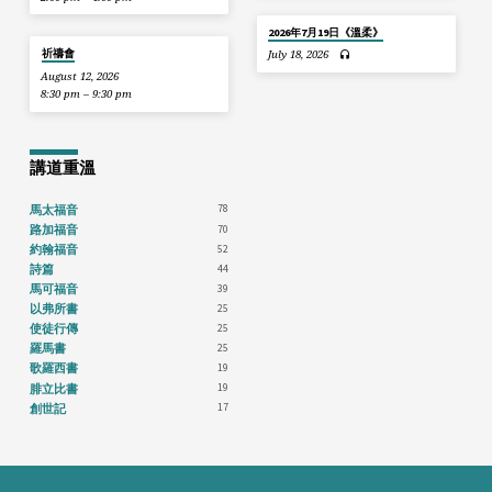
2026年7月19日《溫柔》
祈禱會
July 18, 2026
August 12, 2026
8:30 pm – 9:30 pm
講道重溫
78
馬太福音
70
路加福音
52
約翰福音
44
詩篇
39
馬可福音
25
以弗所書
25
使徒行傳
25
羅馬書
19
歌羅西書
19
腓立比書
17
創世記